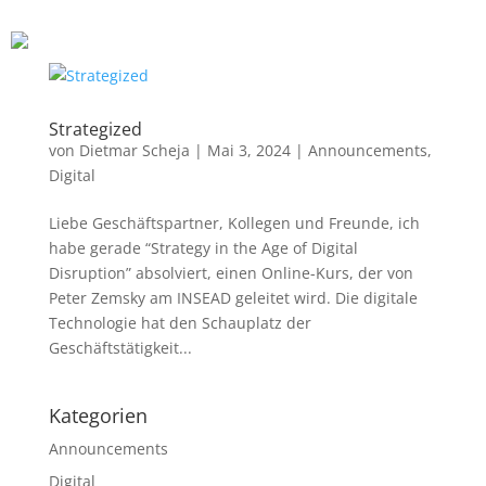
Financial Leadership
Leadership Principles
Blog
Strategized
von
Dietmar Scheja
|
Mai 3, 2024
|
Announcements
,
Digital
Resources
Liebe Geschäftspartner, Kollegen und Freunde, ich
Contact
habe gerade “Strategy in the Age of Digital
Disruption” absolviert, einen Online-Kurs, der von
Peter Zemsky am INSEAD geleitet wird. Die digitale
About me
Technologie hat den Schauplatz der
Geschäftstätigkeit...
Kategorien
Announcements
Digital