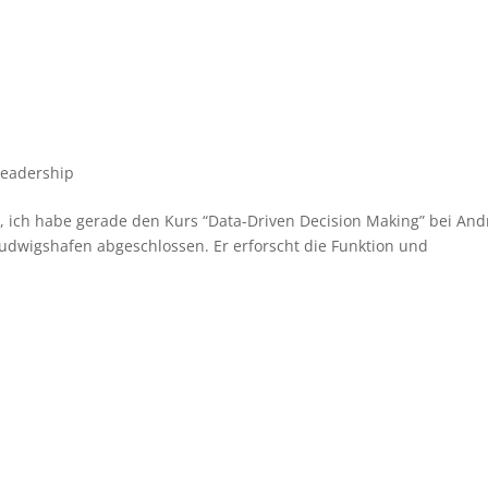
Financial Leadership
Leadership Principles
B
Leadership
, ich habe gerade den Kurs “Data-Driven Decision Making” bei And
udwigshafen abgeschlossen. Er erforscht die Funktion und