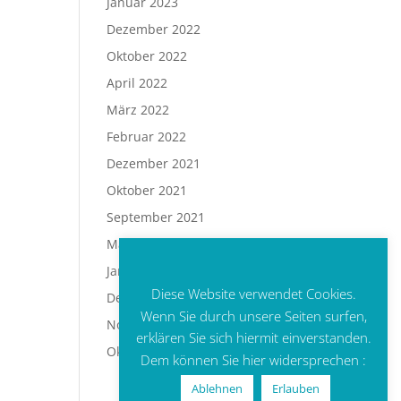
Januar 2023
Dezember 2022
Oktober 2022
April 2022
März 2022
Februar 2022
Dezember 2021
Oktober 2021
September 2021
Mai 2021
Januar 2021
Diese Website verwendet Cookies.
Dezember 2020
Wenn Sie durch unsere Seiten surfen,
November 2020
erklären Sie sich hiermit einverstanden.
Oktober 2020
Dem können Sie hier widersprechen :
Ablehnen
Erlauben